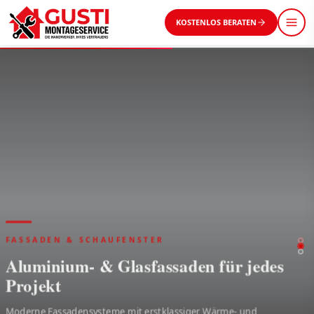
KOSTENLOS BERATEN
AUFMASS — BERATUNG — MONTAGE
Vom Aufmaß bis zur Montage — alles
aus einer Hand