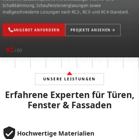
Austausch veralteter Systeme, Beschlagwechsel, Reparaturen und
regelmäßige Wartung — das GUSTI-Team ist immer für Sie da.
JETZT ANRUFEN
KONTAKT AUFNEHMEN
02
/
03
UNSERE LEISTUNGEN
Erfahrene Experten für Türen,
Fenster & Fassaden
Hochwertige Materialien